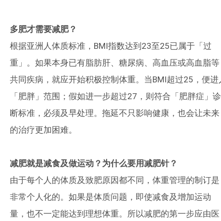
多肥才需要减肥？
根据亚洲人体质标准，
BMI
指数达到
23
至
25
已属于「过
重」。如果本身已有脂肪肝、糖尿病、高血压或高血脂等
共同疾病，就应开始积极控制体重。当
BMI
超过
25
，便进
「肥胖」范围；假如进一步超过
27
，则符合「肥胖症」诊
断标准，必须及早处理。拖延不只影响健康，也会让未来
的治疗更加困难。
减肥就是减食及做运动？为什么要用减肥针？
由于每个人的体质及致肥原因都不同，体重管理的制订是
非常个人化的。如果是体质问题，即使减食及增加运动
量，也不一定能达到理想体重。所以减肥的第一步应由医