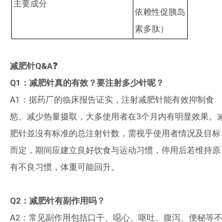
主要成分
依赖性促胰岛
素多肽）
减肥针
Q&A
❓
Q1
：减肥针真的有效？要注射多少针呢？
A1
：据药厂的临床报告证实，注射减肥针能有效抑制食
慾、减少热量摄取，大多使用者在
3
个月内有明显效果。
肥针並沒有标准的总注射针数，需视乎使用者情况及目标
而定，期间应建立良好饮食与运动习惯，停用后若维持原
有不良习惯，体重可能回升。
Q2
：减肥针有副作用吗？
A2
：常见副作用包括口干、噁心、呕吐、腹泻、便秘等