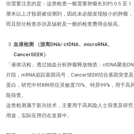
但需要注意的是：这类检查一般需要肿瘤长到约 0.5 至 1
厘米以上才较易被侦测到，因此未必能发现较小的肿瘤，
而且部分检查亦涉及辐射及一般的检查费用会较高。
血液检测
（游离
DNA/ ctDNA
、
microRNA
、
CancerSEEK
）
「液体活检」透过抽血分析肿瘤释放物质：ctDNA聚焦DN
片段，mRNA追踪基因讯号，CancerSEEK结合基因突变及
蛋白，研究中对8种癌症灵敏度70%、特异99%，用于高
险筛查。
这类检测属于新兴技术，主要用于高风险人士筛查及研究
用途，实际应用仍在发展中。