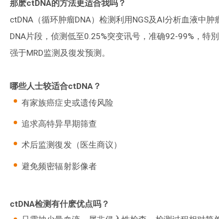
那麽ctDNA的方法更适合我吗？
ctDNA（循环肿瘤DNA）检测利用NGS及AI分析血液中肿
DNA片段，侦测低至0.25%突变讯号，准确92-99%，特別
强于MRD监测及復发预测。
哪些人士较适合ctDNA？
有家族癌症史或遗传风险
追求高特异早期筛查
术后监测復发（医生商议）
避免频密辐射影像者
ctDNA检测有什麽优点吗？