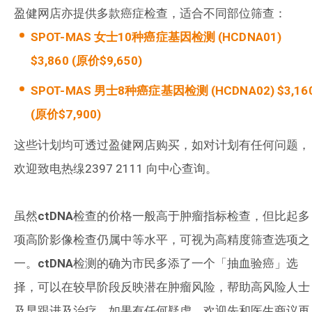
盈健网店亦提供多款癌症检查，适合不同部位筛查：
SPOT-MAS 女士10种癌症基因检测 (HCDNA01)
$3,860 (原价$9,650)
SPOT-MAS 男士8种癌症基因检测 (HCDNA02) $3,16
(原价$7,900)
这些计划均可透过盈健网店购买，如对计划有任何问题，
欢迎致电热缐2397 2111 向中心查询。
虽然
ctDNA
检查的价格一般高于肿瘤指标检查，但比起多
项高阶影像检查仍属中等水平，可视为高精度筛查选项之
一。
ctDNA
检测的确为市民多添了一个「抽血验癌」选
择，可以在较早阶段反映潜在肿瘤风险，帮助高风险人士
及早跟进及治疗。如果有任何疑虑。欢迎先和医生商议再