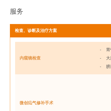
服务
检查、诊断及治疗方案
⁃ 胃
内窥镜检查
⁃ 大
⁃ 膀
微创疝气修补手术