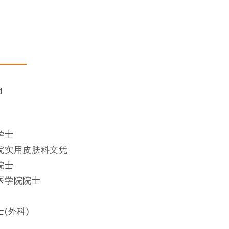
场)
d
学士
院实用皮肤科文凭
院士
医学院院士
(外科)