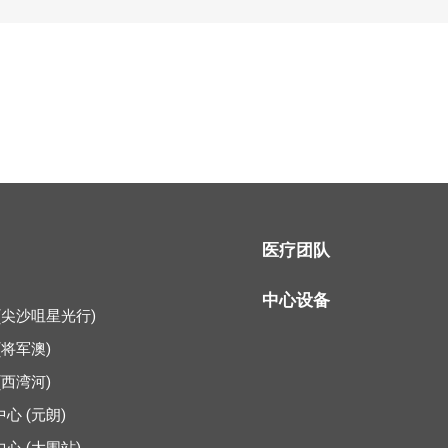
医疗团队
中心设备
(尖沙咀星光行)
(将军澳)
(西湾河)
心 (元朗)
心 (大围站)