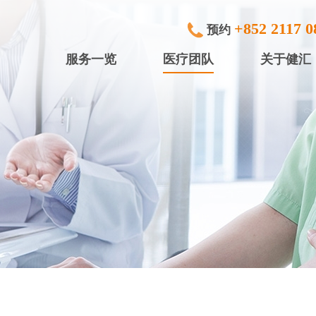
+852 2117 0
预约
服务一览
医疗团队
关于健汇
专科检查及治疗
健滙眼科
内窥镜
健滙专科中
行)
中小型手术
健滙专科中心
放射诊断
健滙专科中心
体检服务
盈健综合医务
入院服务
盈健综合医务
矫视服务
盈健综合医