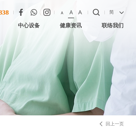
838
A
A
简
A
中心设备
健康资讯
联络我们
联络方法
心 (尖沙咀星光
恶劣天气安排
 (将军澳)
 (西湾河)
中心 (元朗)
中心 (大围站)
回上一页
务中心 (德福广