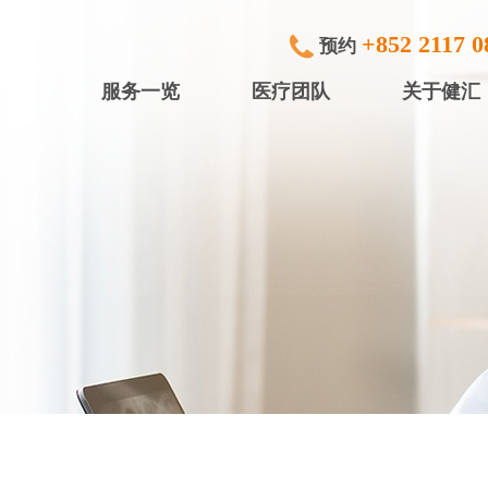
+852 2117 0
预约
服务一览
医疗团队
关于健汇
专科检查及治疗
健滙眼科
内窥镜
健滙专科中
行)
中小型手术
健滙专科中心
放射诊断
健滙专科中心
体检服务
盈健综合医务
入院服务
盈健综合医务
矫视服务
盈健综合医