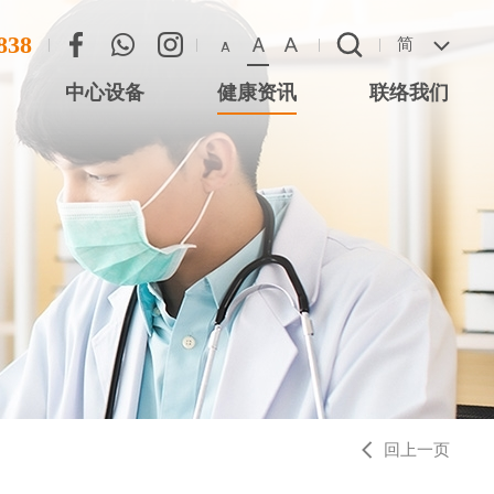
838
A
A
简
A
中心设备
健康资讯
联络我们
联络方法
心 (尖沙咀星光
恶劣天气安排
 (将军澳)
 (西湾河)
中心 (元朗)
中心 (大围站)
回上一页
务中心 (德福广