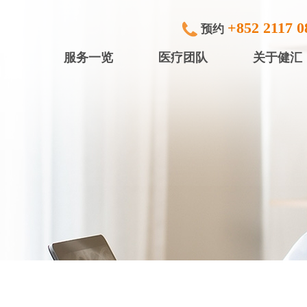
+852 2117 0
预约
服务一览
医疗团队
关于健汇
专科检查及治疗
健滙眼科
内窥镜
健滙专科中
行)
中小型手术
健滙专科中心
放射诊断
健滙专科中心
体检服务
盈健综合医务
入院服务
盈健综合医务
矫视服务
盈健综合医