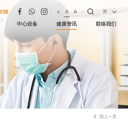
838
A
A
简
A
中心设备
健康资讯
联络我们
联络方法
心 (尖沙咀星光
恶劣天气安排
 (将军澳)
 (西湾河)
中心 (元朗)
中心 (大围站)
回上一页
务中心 (德福广