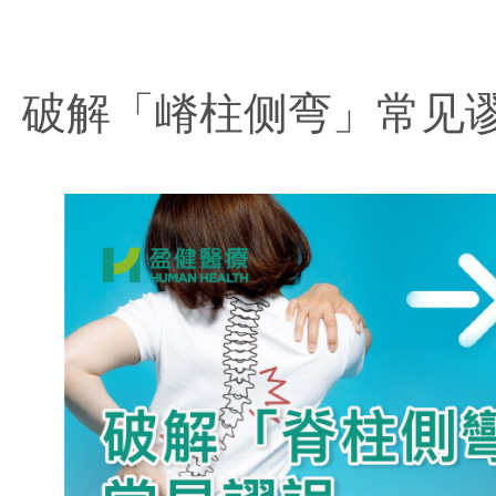
破解「嵴柱侧弯」常见