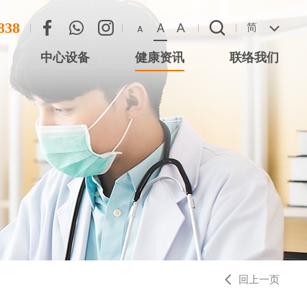
838
A
A
简
A
中心设备
健康资讯
联络我们
联络方法
心 (尖沙咀星光
恶劣天气安排
 (将军澳)
 (西湾河)
中心 (元朗)
中心 (大围站)
回上一页
务中心 (德福广