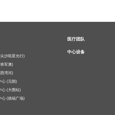
医疗团队
中心设备
(尖沙咀星光行)
(将军澳)
(西湾河)
心 (元朗)
心 (大围站)
心 (德福广场)