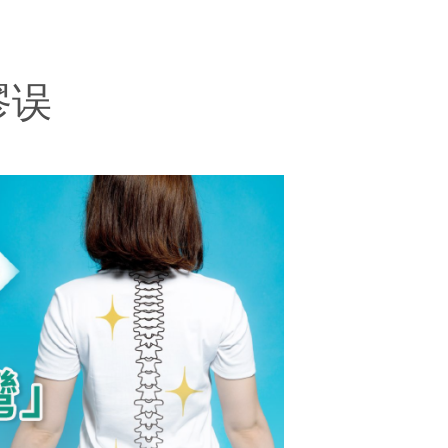
场)
谬误