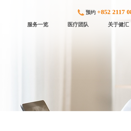
+852 2117 0
预约
服务一览
医疗团队
关于健汇
专科检查及治疗
健滙眼科
内窥镜
健滙专科中
行)
中小型手术
健滙专科中心
放射诊断
健滙专科中心
体检服务
盈健综合医务
入院服务
盈健综合医务
矫视服务
盈健综合医