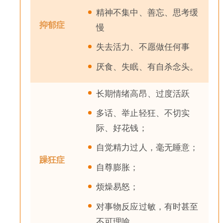
精神不集中、善忘、思考缓
抑郁症
慢
失去活力、不愿做任何事
厌食、失眠、有自杀念头。
长期情绪高昂、过度活跃
多话、举止轻狂、不切实
际、好花钱；
自觉精力过人，毫无睡意；
躁狂症
自尊膨胀；
烦燥易怒；
对事物反应过敏，有时甚至
不可理喻。