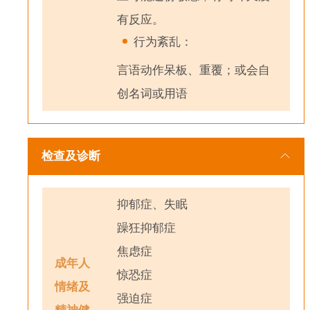
有反应。
行为紊乱：
言语动作呆板、重覆；或会自
创名词或用语
检查及诊断
抑郁症、失眠
躁狂抑郁症
焦虑症
成年人
惊恐症
情绪及
强迫症
精神健