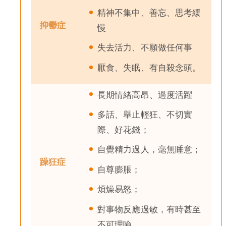
精神不集中、善忘、思考緩
抑鬱症
慢
失去活力、不願做任何事
厭食、失眠、有自殺念頭。
長期情緒高昂、過度活躍
多話、舉止輕狂、不切實
際、好花錢；
自覺精力過人，毫無睡意；
躁狂症
自尊膨脹；
煩燥易怒；
對事物反應過敏，有時甚至
不可理喻。