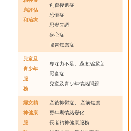
創傷後遺症
康評估
恐懼症
和治療
思覺失調
身心症
腸胃焦慮症
兒童及
專注力不足、過度活躍症
青少年
厭食症
服
兒童及青少年情緒問題
務
婦女精
產後抑鬱症、 產前焦慮
神健康
更年期情緒變化
服
長者精神健康服務