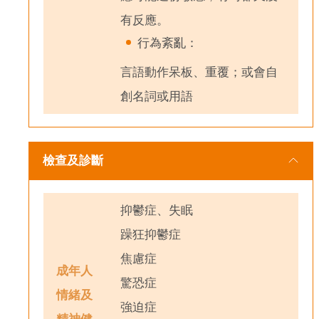
有反應。
行為紊亂：
言語動作呆板、重覆；或會自
創名詞或用語
檢查及診斷
抑鬱症、失眠
躁狂抑鬱症
焦慮症
成年人
驚恐症
情緒及
強迫症
精神健