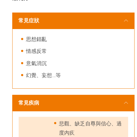
常見症狀
思想錯亂
情感反常
意氣消沉
幻覺、妄想…等
常見疾病
悲觀、缺乏自尊與信心、過
度內疚