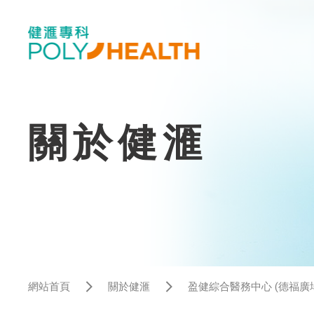
關於健滙
網站首頁
關於健滙
盈健綜合醫務中心 (德福廣