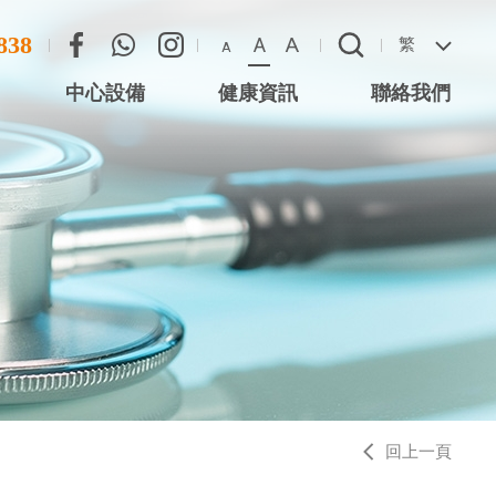
838
A
A
繁
A
中心設備
健康資訊
聯絡我們
尖沙咀星光行)
聯絡方法
心 (尖沙咀星光
惡劣天氣安排
 (將軍澳)
 (西灣河)
中心 (元朗)
中心 (大圍站)
回上一頁
務中心 (德福廣