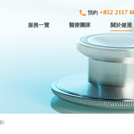
+852 2117 0
預約
服務一覽
醫療團隊
關於健滙
專科檢查及治療
健滙眼科 (
內窺鏡
健滙專科中
行)
中小型手術
健滙專科中心
放射診斷
健滙專科中心
體檢服務
盈健綜合醫務
入院服務
盈健綜合醫務
場)
矯視服務
盈健綜合醫