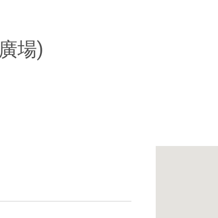
場)
廣場)