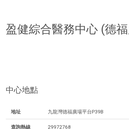
盈健綜合醫務中心 (德福
中心地點
地址
九龍灣德福廣場平台P39B
查詢熱線
29972768