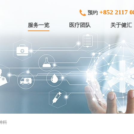
+852 2117 0
预约
服务一览
医疗团队
关于健汇
专科检查及治疗
健滙眼科
内窥镜
健滙专科中
行)
中小型手术
健滙专科中心
放射诊断
健滙专科中心
体检服务
盈健综合医务
入院服务
盈健综合医务
神科
矫视服务
盈健综合医