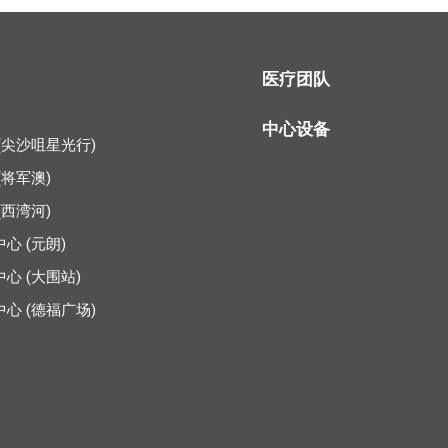
医疗团队
中心设备
(尖沙咀星光行)
(将军澳)
(西湾河)
心 (元朗)
心 (大围站)
心 (德福广场)