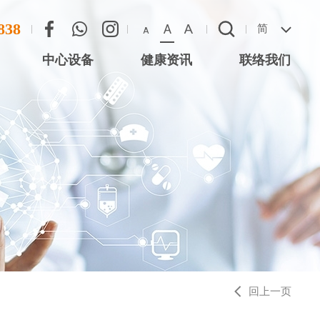
838
A
A
简
A
中心设备
健康资讯
联络我们
联络方法
心 (尖沙咀星光
恶劣天气安排
 (将军澳)
 (西湾河)
中心 (元朗)
中心 (大围站)
回上一页
务中心 (德福广