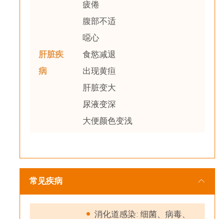
疲倦
腹部不适
噁心
肝脏疾
食慾减退
病
出现黄疸
肝脏变大
尿液变深
大便颜色变浅
常见疾病
消化道感染: 细菌、病毒、