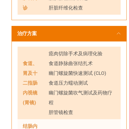
诊
肝脏纤维化检查
治疗方案
瘜肉切除手术及病理化验
食道、
食道静脉曲张结扎术
胃及十
幽门螺旋菌快速测试 (CLO)
二指肠
食道压力蠕动测试
内视镜
幽门螺旋菌吹气测试及药物疗
(胃镜)
程
胆管镜检查
结肠内