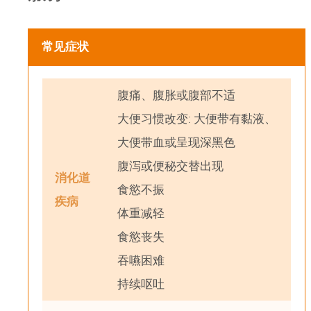
常见症状
腹痛、腹胀或腹部不适
大便习惯改变: 大便带有黏液、
大便带血或呈现深黑色
腹泻或便秘交替出现
消化道
食慾不振
疾病
体重减轻
食慾丧失
吞嚥困难
持续呕吐