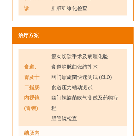
诊
肝脏纤维化检查
治疗方案
瘜肉切除手术及病理化验
食道、
食道静脉曲张结扎术
胃及十
幽门螺旋菌快速测试 (CLO)
二指肠
食道压力蠕动测试
内视镜
幽门螺旋菌吹气测试及药物疗
(胃镜)
程
胆管镜检查
结肠内