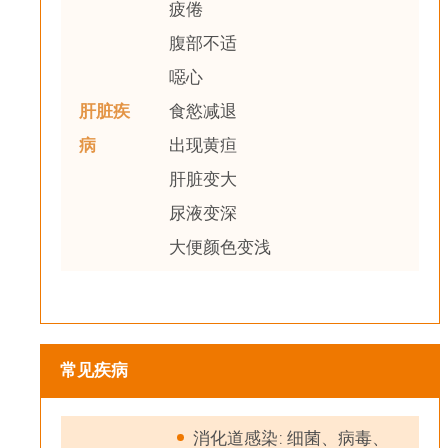
疲倦
腹部不适
噁心
肝脏疾
食慾减退
病
出现黄疸
肝脏变大
尿液变深
大便颜色变浅
常见疾病
消化道感染: 细菌、病毒、