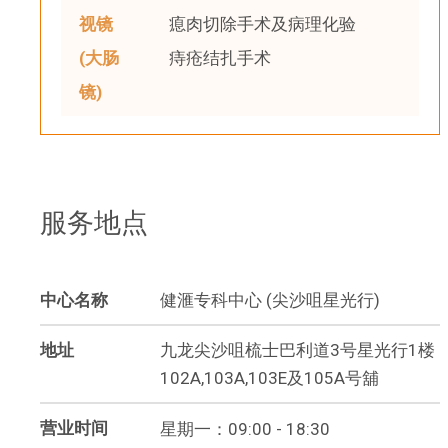
视镜
瘜肉切除手术及病理化验
(大肠
痔疮结扎手术
镜)
服务地点
中心名称
健滙专科中心 (尖沙咀星光行)
地址
九龙尖沙咀梳士巴利道3号星光行1楼
102A,103A,103E及105A号舖
营业时间
星期一：09:00 - 18:30