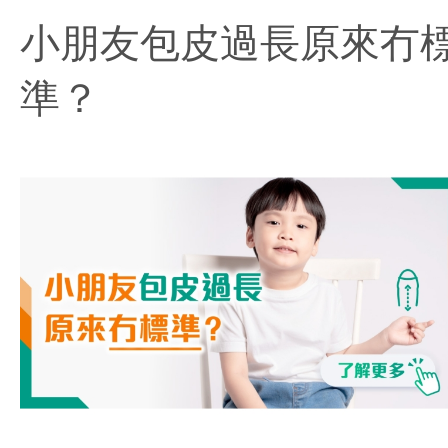
小朋友包皮過長原來冇
準？