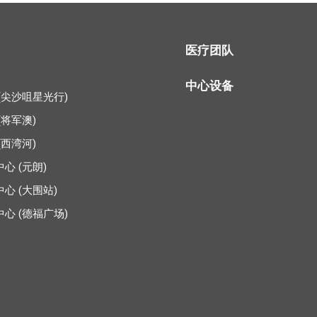
医疗团队
中心设备
(尖沙咀星光行)
(将军澳)
(西湾河)
心 (元朗)
心 (大围站)
心 (德福广场)