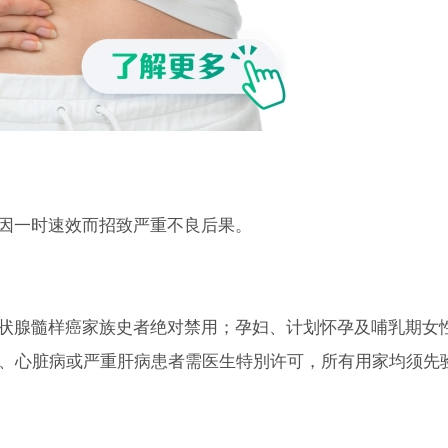
因一时速效而招致严重不良后果。
状腺髓样癌家族史者绝对禁用；孕妇、计划怀孕及哺乳期女
长者、心脏病或严重肝病患者需医生特別许可，所有用家均须先