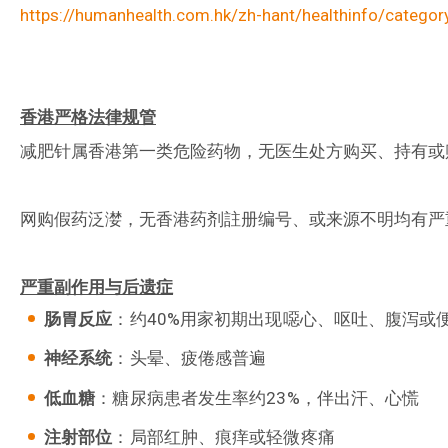
https://humanhealth.com.hk/zh-hant/healthinfo/categor
香港严格法律规管
减肥针属香港第一类危险药物，无医生处方购买、持有或
网购假药泛漤，无香港药剂註册编号、或来源不明均有严
严重副作用与后遗症
肠胃反应
：约40%用家初期出现噁心、呕吐、腹泻或
神经系统
：头晕、疲倦感普遍
低血糖
：糖尿病患者发生率约23%，伴出汗、心慌
注射部位
：局部红肿、痕痒或轻微疼痛