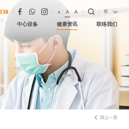
838
A
A
简
A
中心设备
健康资讯
联络我们
联络方法
心 (尖沙咀星光
恶劣天气安排
 (将军澳)
 (西湾河)
中心 (元朗)
中心 (大围站)
回上一页
务中心 (德福广