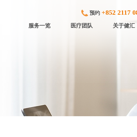
+852 2117 0
预约
服务一览
医疗团队
关于健汇
专科检查及治疗
健滙眼科
内窥镜
健滙专科中
行)
中小型手术
健滙专科中心
放射诊断
健滙专科中心
体检服务
盈健综合医务
入院服务
盈健综合医务
矫视服务
盈健综合医