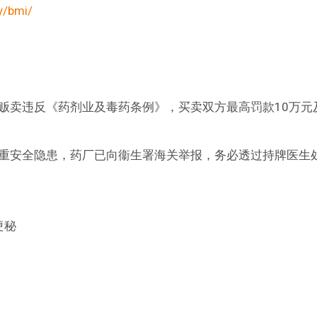
y/bmi/
贩卖违反《药剂业及毒药条例》，买卖双方最高罚款10万元
重安全隐患，药厂已向衞生署海关举报，务必透过持牌医生
便秘