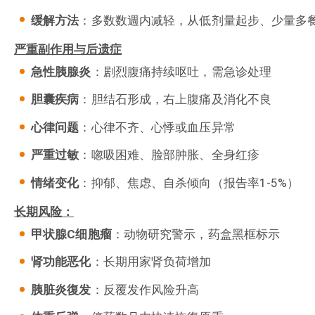
缓解方法
：多数数週内减轻，从低剂量起步、少量多
严重副作用与后遗症
急性胰腺炎
：剧烈腹痛持续呕吐，需急诊处理
胆囊疾病
：胆结石形成，右上腹痛及消化不良
心律问题
：心律不齐、心悸或血压异常
严重过敏
：唿吸困难、脸部肿胀、全身红疹
情绪变化
：抑郁、焦虑、自杀倾向（报告率1-5%）
长期风险：
甲状腺C
细胞瘤
：动物研究警示，药盒黑框标示
肾功能恶化
：长期用家肾负荷增加
胰脏炎復发
：反覆发作风险升高