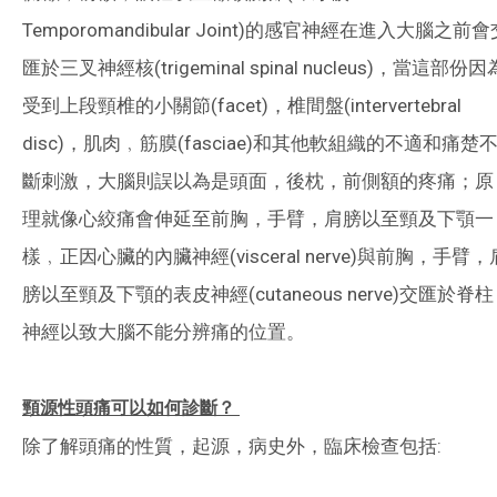
Temporomandibular Joint)的感官神經在進入大腦之前會
匯於三叉神經核(trigeminal spinal nucleus)，當這部份因
受到上段頸椎的小關節(facet)，椎間盤(intervertebral
disc)，肌肉﹐筋膜(fasciae)和其他軟組織的不適和痛楚
斷刺激，大腦則誤以為是頭面，後枕，前側額的疼痛；原
理就像心絞痛會伸延至前胸，手臂，肩膀以至頸及下顎一
樣﹐正因心臟的內臟神經(visceral nerve)與前胸，手臂，
膀以至頸及下顎的表皮神經(cutaneous nerve)交匯於脊柱
神經以致大腦不能分辨痛的位置。
頸源性頭痛可以如何診斷？
除了解頭痛的性質，起源，病史外，臨床檢查包括: