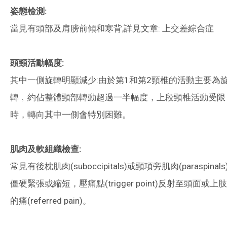
姿態檢測:
當見有頭部及肩膀前傾和寒背,詳見文章: 上交差綜合症
頭頸活動幅度:
其中一側旋轉明顯減少:由於第1和第2頸椎的活動主要為
轉﹐約佔整體頸部轉動超過一半幅度，上段頸椎活動受限
時，轉向其中一側會特別困難。
肌肉及軟組織檢查:
常見有後枕肌肉(suboccipitals)或頸項旁肌肉(paraspinals
僵硬緊張或縮短，壓痛點(trigger point)反射至頭面或上肢
的痛(referred pain)。