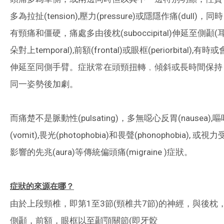
多為拉扯(tension),壓力(pressure)或隱隱作痛(dull)，同時
有頸痛和僵硬，痛處多由後枕(suboccipital)伸延至側顳(
朵對上temporal),前額(frontal)或眼框(periorbital),有時或
伸延至同側手臂。症狀常在頭頸扭轉﹐傾斜或長時間保持
同一姿勢後加劇。
而痛楚不是脈動性(pulsating)，多無噁心反胃(nausea),嘔
(vomit),畏光(photophobia)和畏聲(phonophobia), 或視力
影響的先兆(aura)等傳統偏頭痛(migraine )症狀。
症狀的來源在哪？
由於上段頸椎，即第1至3節(頸椎共7節)的神經，與後枕
側顳，前額，眼框以至顳顎關節(即牙骹