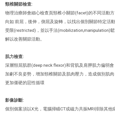
頸椎關節檢查:
物理治療師會細心檢查頁頸椎小關節(facet)的不同活動方
向如:前屈，後伸，側屈及旋轉，以找出個別關節特定活
受限(restricted)，並以手法(mobilization,manipulation)鬆
解以改善關節活動。
肌力檢查:
深層頸屈肌群(deep neck flexor)和背肌及肩胛肌力偏弱會
加劇不良姿勢，增加頸椎關節及肌肉壓力，造成個別肌肉
更加僵硬的惡性循環
影像診斷:
個別個案須以X光，電腦掃瞄CT或磁力共振MRI排除其他