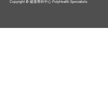
Copyright © 健滙專科中心 PolyHealth Specialists.