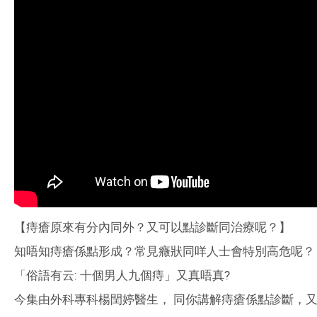
【痔瘡原來有分內同外？又可以點診斷同治療呢？】
知唔知痔瘡係點形成？
常見癥狀同咩人士會特別高危呢？
「俗語有云: 十個男人九個痔」又真唔真?
今集由外科專科楊閏婷醫生， 同你講解痔瘡係點診斷，