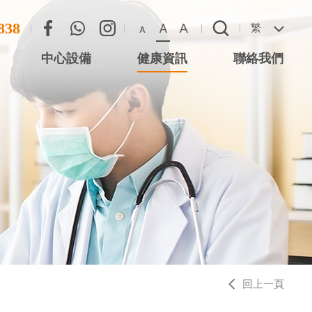
838
A
A
繁
A
中心設備
健康資訊
聯絡我們
尖沙咀星光行)
聯絡方法
心 (尖沙咀星光
惡劣天氣安排
 (將軍澳)
 (西灣河)
中心 (元朗)
中心 (大圍站)
回上一頁
務中心 (德福廣