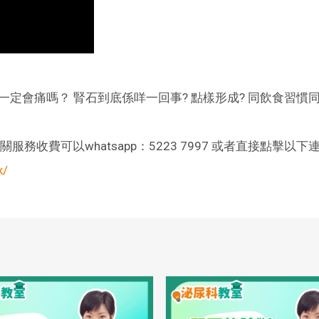
定會痛嗎？ 腎石到底係咩一回事? 點樣形成? 同飲食習慣
收費可以whatsapp：5223 7997 或者直接點擊以下
k/