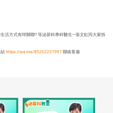
同生活方式有咩關聯? 等泌尿科專科醫生—張文虹同大家拆
連結
https://wa.me/85252237997
聯絡客服