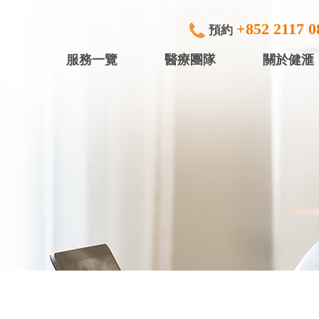
+852 2117 0
預約
服務一覽
醫療團隊
關於健滙
專科檢查及治療
健滙眼科 (
內窺鏡
健滙專科中
行)
中小型手術
健滙專科中心
放射診斷
健滙專科中心
體檢服務
盈健綜合醫務
入院服務
盈健綜合醫務
矯視服務
盈健綜合醫