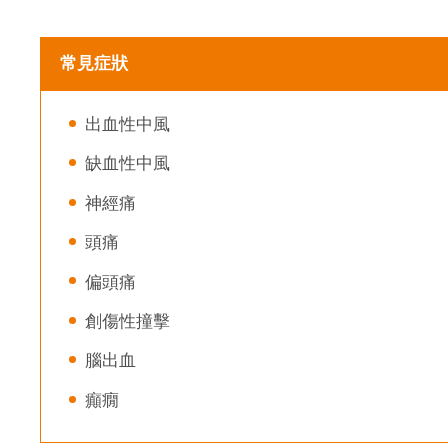
常見症狀
出血性中風
缺血性中風
神經痛
頭痛
偏頭痛
創傷性撞擊
腦出血
癲癇