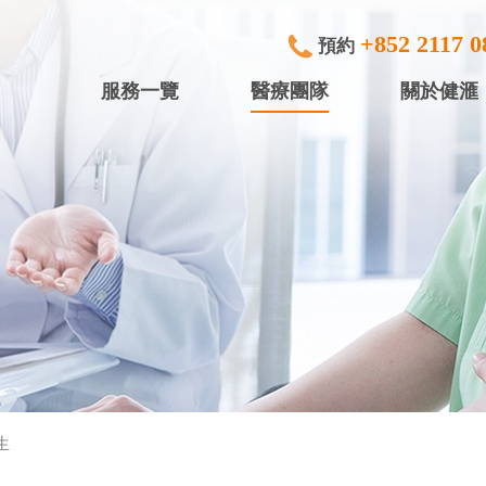
+852 2117 0
預約
服務一覽
醫療團隊
關於健滙
專科檢查及治療
健滙眼科 (
內窺鏡
健滙專科中
行)
中小型手術
健滙專科中心
放射診斷
健滙專科中心
體檢服務
盈健綜合醫務
入院服務
盈健綜合醫務
生
矯視服務
盈健綜合醫