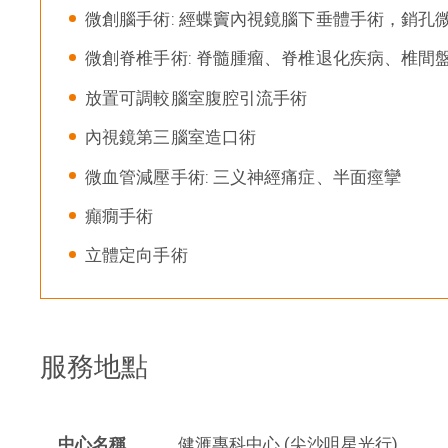
微創腦手術: 經蝶竇內視鏡腦下垂體手術，銷孔
微創脊椎手術: 脊髓腫瘤、脊椎退化疾病、椎間
放置可調較腦室腹腔引流手術
內視鏡第三腦室造口術
微血管減壓手術: 三义神經痛症、半面痙攣
癲癇手術
立體定向手術
服務地點
中心名稱
健滙專科中心 (尖沙咀星光行)