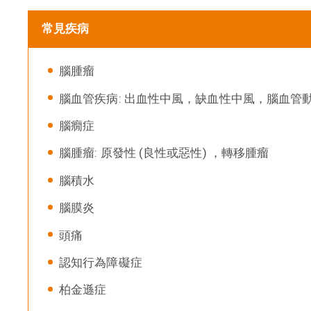
常見疾病
腦腫瘤
腦血管疾病: 出血性中風，缺血性中風，腦血管
腦癇症
腦腫瘤: 原發性 (良性或惡性) ，轉移腫瘤
腦積水
腦膜炎
頭痛
認知行為障礙症
柏金遜症