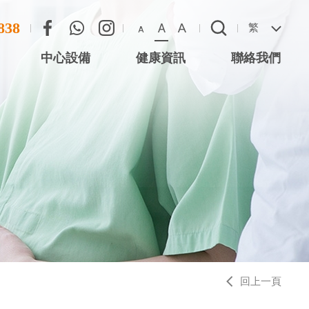
838
A
A
繁
A
中心設備
健康資訊
聯絡我們
尖沙咀星光行)
聯絡方法
心 (尖沙咀星光
惡劣天氣安排
 (將軍澳)
 (西灣河)
中心 (元朗)
中心 (大圍站)
回上一頁
務中心 (德福廣