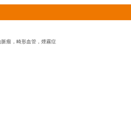
動脈瘤，畸形血管，煙霧症