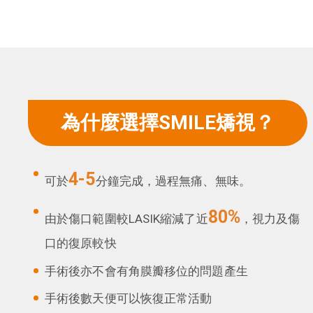
為什麼選擇SMILE矯視？
4-5
可於
分鐘完成，過程無痛、無味。
80%
由於傷口範圍較LASIK縮減了近
，視力及傷
口的復原較快
手術後亦不會有角膜瓣移位的問題產生
手術後數天便可以恢復正常活動