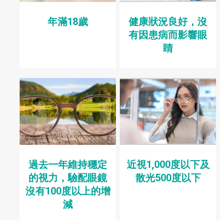
年滿18歲
健康狀況良好，沒
有因患病而影響眼
睛
過去一年維持穩定
近視1,000度以下及
的視力，驗配眼鏡
散光500度以下
沒有100度以上的增
減