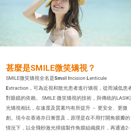
甚麼是SMILE微笑矯視？
SMILE微笑矯視全名是
Sm
all
I
ncision
L
enticule
E
xtraction，可為近視和散光患者進行矯視，從而減低患
對眼鏡的依賴。 SMILE 微笑矯視的技術，與傳統的LASIK
光矯視相比，在速度及質素均有所提升 － 更安全、更微
創。現今在香港亦日漸普及，原理是在不用打開角膜瓣的
情況下，以全飛秒激光掃描製作角膜組織膜片，再通過2-