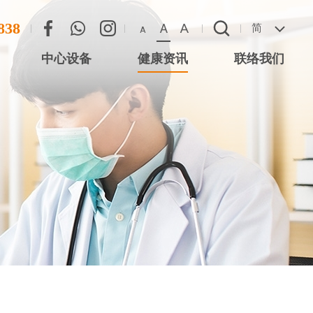
838
A
A
简
A
中心设备
健康资讯
联络我们
联络方法
心 (尖沙咀星光
恶劣天气安排
 (将军澳)
 (西湾河)
中心 (元朗)
中心 (大围站)
务中心 (德福广