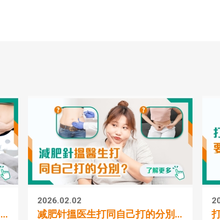
场)
2026.02.02
2
.
减肥针搵医生打同自己打的分別...