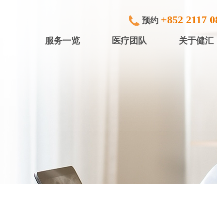
+852 2117 0
预约
服务一览
医疗团队
关于健汇
专科检查及治疗
健滙眼科
内窥镜
健滙专科中
行)
中小型手术
健滙专科中心
放射诊断
健滙专科中心
体检服务
盈健综合医务
入院服务
盈健综合医务
矫视服务
盈健综合医