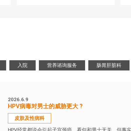
入院
营养谘询服务
肠胃肝脏科
2026.6.9
HPV病毒对男士的威胁更大 ?
皮肤及性病科
HPV经常都说会引起子宫颈癌，看似和男士无关。但事实