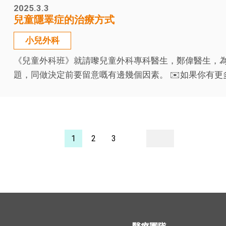
2025.3.3
兒童隱睪症的治療方式
小兒外科
《兒童外科班》就請嚟兒童外科專科醫生，鄭偉醫生，
題，同做決定前要留意嘅有邊幾個因素。 ✉️如果你有更
1
2
3