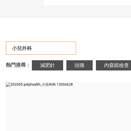
小兒外科
熱門搜尋：
減肥針
頭痛
內窺鏡檢查