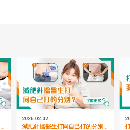
場)
2026.02.02
2
.
減肥針搵醫生打同自己打的分別...