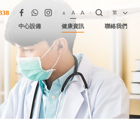
838
A
A
繁
A
中心設備
健康資訊
聯絡我們
尖沙咀星光行)
聯絡方法
心 (尖沙咀星光
惡劣天氣安排
 (將軍澳)
 (西灣河)
中心 (元朗)
中心 (大圍站)
務中心 (德福廣