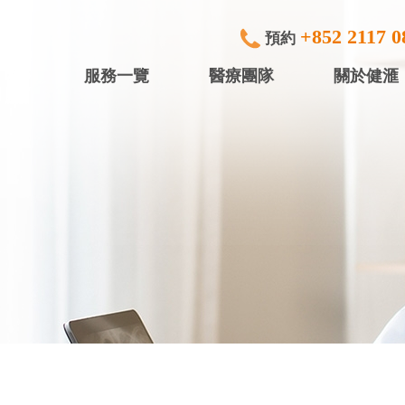
+852 2117 0
預約
服務一覽
醫療團隊
關於健滙
專科檢查及治療
健滙眼科 (
內窺鏡
健滙專科中
行)
中小型手術
健滙專科中心
放射診斷
健滙專科中心
體檢服務
盈健綜合醫務
入院服務
盈健綜合醫務
矯視服務
盈健綜合醫