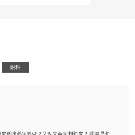
眼科
皮係咪必須要做？又點先至叫割包皮？ 哪裏是包