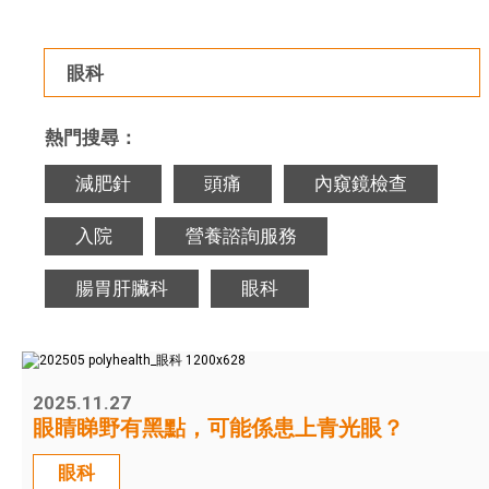
眼科
熱門搜尋：
減肥針
頭痛
內窺鏡檢查
入院
營養諮詢服務
腸胃肝臟科
眼科
2025.11.27
眼睛睇野有黑點，可能係患上青光眼？
眼科