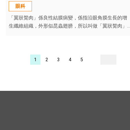
眼科
「翼狀胬肉」係良性結膜病變，係指沿眼角膜生長的增
生纖維組織，外形似昆蟲翅膀，所以叫做「翼狀胬肉」..
1
2
3
4
5